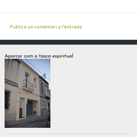
Publica un comentari a l'entrada
C
o
m
Aparcar com a tasca espiritual
e
n
t
a
r
i
s