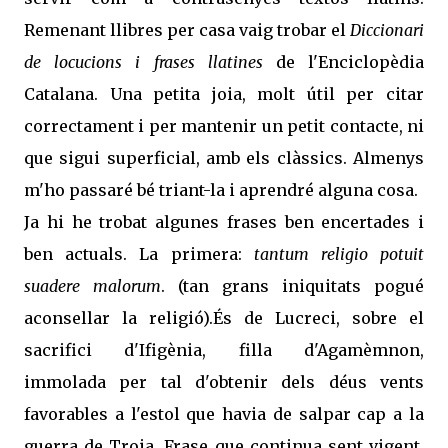
Remenant llibres per casa vaig trobar el
Diccionari
de locucions i frases llatines
de l'Enciclopèdia
Catalana. Una petita joia, molt útil per citar
correctament i per mantenir un petit contacte, ni
que sigui superficial, amb els clàssics. Almenys
m'ho passaré bé triant-la i aprendré alguna cosa.
Ja hi he trobat algunes frases ben encertades i
ben actuals. La primera:
tantum religio potuit
suadere malorum
. (tan grans iniquitats pogué
aconsellar la religió).És de Lucreci, sobre el
sacrifici d'Ifigènia, filla d'Agamèmnon,
immolada per tal d'obtenir dels déus vents
favorables a l'estol que havia de salpar cap a la
guerra de Troia. Frase que continua sent vigent,