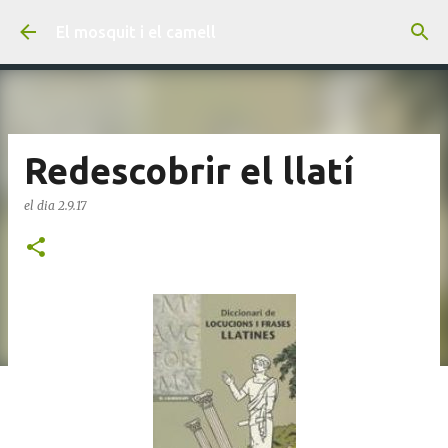
Salta al contingut principal
El mosquit i el camell
Redescobrir el llatí
el dia
2.9.17